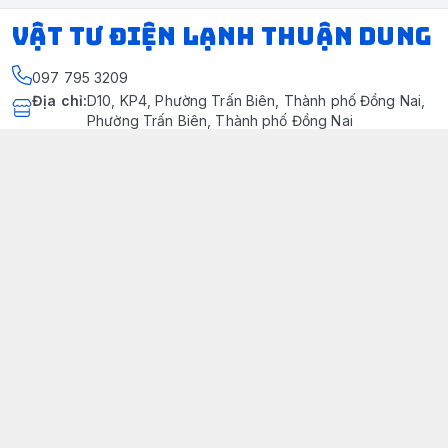
VẬT TƯ ĐIỆN LẠNH THUẬN DUNG
097 795 3209
Địa chỉ
:
D10, KP4, Phường Trấn Biên, Thành phố Đồng Nai,
Phường Trấn Biên, Thành phố Đồng Nai
https://www.facebook.com/dienlanhthuandung/
097 795 3209
dienlanhthuandung@gmail.com
Chính sách
Chính Sách Kiểm Hàng
Chính sách bảo mật thông tin khách hàng
Chính sách thanh toán
Chính sách vận chuyển & giao nhận
Chính sách bảo hành sản phẩm
Chính Sách Đổi Trả Và Hoàn Tiền
Giới thiệu