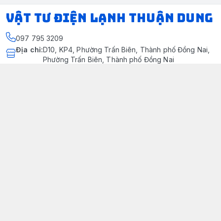
VẬT TƯ ĐIỆN LẠNH THUẬN DUNG
097 795 3209
Địa chỉ
:
D10, KP4, Phường Trấn Biên, Thành phố Đồng Nai,
Phường Trấn Biên, Thành phố Đồng Nai
https://www.facebook.com/dienlanhthuandung/
097 795 3209
dienlanhthuandung@gmail.com
Chính sách
Chính Sách Kiểm Hàng
Chính sách bảo mật thông tin khách hàng
Chính sách thanh toán
Chính sách vận chuyển & giao nhận
Chính sách bảo hành sản phẩm
Chính Sách Đổi Trả Và Hoàn Tiền
Giới thiệu