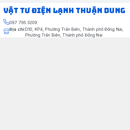
VẬT TƯ ĐIỆN LẠNH THUẬN DUNG
097 795 3209
Địa chỉ
:
D10, KP4, Phường Trấn Biên, Thành phố Đồng Nai,
Phường Trấn Biên, Thành phố Đồng Nai
https://www.facebook.com/dienlanhthuandung/
097 795 3209
dienlanhthuandung@gmail.com
Chính sách
Chính Sách Kiểm Hàng
Chính sách bảo mật thông tin khách hàng
Chính sách thanh toán
Chính sách vận chuyển & giao nhận
Chính sách bảo hành sản phẩm
Chính Sách Đổi Trả Và Hoàn Tiền
Giới thiệu