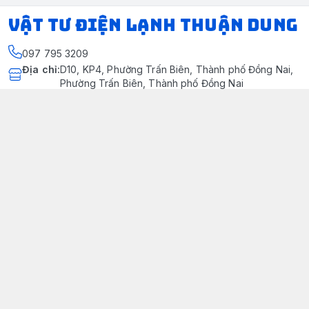
VẬT TƯ ĐIỆN LẠNH THUẬN DUNG
097 795 3209
Địa chỉ
:
D10, KP4, Phường Trấn Biên, Thành phố Đồng Nai,
Phường Trấn Biên, Thành phố Đồng Nai
https://www.facebook.com/dienlanhthuandung/
097 795 3209
dienlanhthuandung@gmail.com
Chính sách
Chính Sách Kiểm Hàng
Chính sách bảo mật thông tin khách hàng
Chính sách thanh toán
Chính sách vận chuyển & giao nhận
Chính sách bảo hành sản phẩm
Chính Sách Đổi Trả Và Hoàn Tiền
Giới thiệu