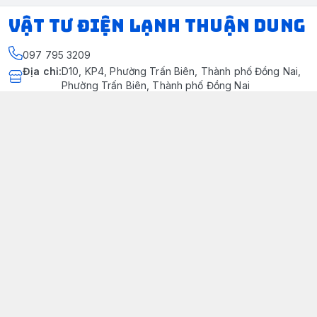
VẬT TƯ ĐIỆN LẠNH THUẬN DUNG
097 795 3209
Địa chỉ
:
D10, KP4, Phường Trấn Biên, Thành phố Đồng Nai,
Phường Trấn Biên, Thành phố Đồng Nai
https://www.facebook.com/dienlanhthuandung/
097 795 3209
dienlanhthuandung@gmail.com
Chính sách
Chính Sách Kiểm Hàng
Chính sách bảo mật thông tin khách hàng
Chính sách thanh toán
Chính sách vận chuyển & giao nhận
Chính sách bảo hành sản phẩm
Chính Sách Đổi Trả Và Hoàn Tiền
Giới thiệu