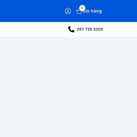
0
Giỏ hàng
097 795 3209