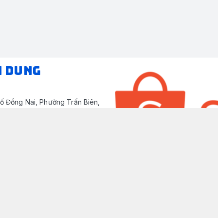
N DUNG
ố Đồng Nai, Phường Trấn Biên,
/