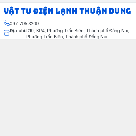
VẬT TƯ ĐIỆN LẠNH THUẬN DUNG
097 795 3209
Địa chỉ
:
D10, KP4, Phường Trấn Biên, Thành phố Đồng Nai,
Phường Trấn Biên, Thành phố Đồng Nai
https://www.facebook.com/dienlanhthuandung/
097 795 3209
dienlanhthuandung@gmail.com
Chính sách
Chính Sách Kiểm Hàng
Chính sách bảo mật thông tin khách hàng
Chính sách thanh toán
Chính sách vận chuyển & giao nhận
Chính sách bảo hành sản phẩm
Chính Sách Đổi Trả Và Hoàn Tiền
Giới thiệu