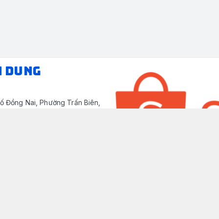
N DUNG
ố Đồng Nai, Phường Trấn Biên,
/