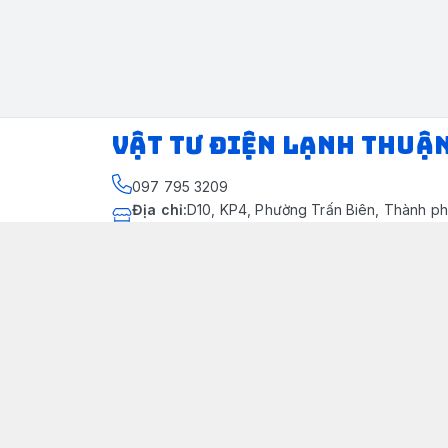
VẬT TƯ ĐIỆN LẠNH THUẬ
097 795 3209
Địa chỉ
:
D10, KP4, Phường Trấn Biên, Thành ph
Thành phố Đồng Nai
https://www.facebook.com/dienlanhthuandung
097 795 3209
dienlanhthuandung@gmail.com
Chính sách
Chính Sách Kiểm Hàng
Chính sách bảo mật thông tin khách hàng
Chính sách thanh toán
Chính sách vận chuyển & giao nhận