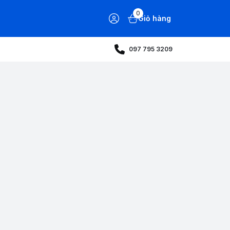
0
Giỏ hàng
097 795 3209