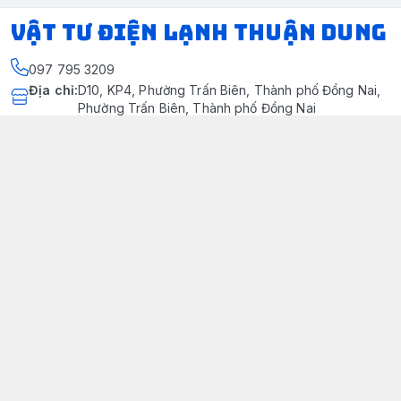
VẬT TƯ ĐIỆN LẠNH THUẬN DUNG
097 795 3209
Địa chỉ
:
D10, KP4, Phường Trấn Biên, Thành phố Đồng Nai,
Phường Trấn Biên, Thành phố Đồng Nai
https://www.facebook.com/dienlanhthuandung/
097 795 3209
dienlanhthuandung@gmail.com
Chính sách
Chính Sách Kiểm Hàng
Chính sách bảo mật thông tin khách hàng
Chính sách thanh toán
Chính sách vận chuyển & giao nhận
Chính sách bảo hành sản phẩm
Chính Sách Đổi Trả Và Hoàn Tiền
Giới thiệu