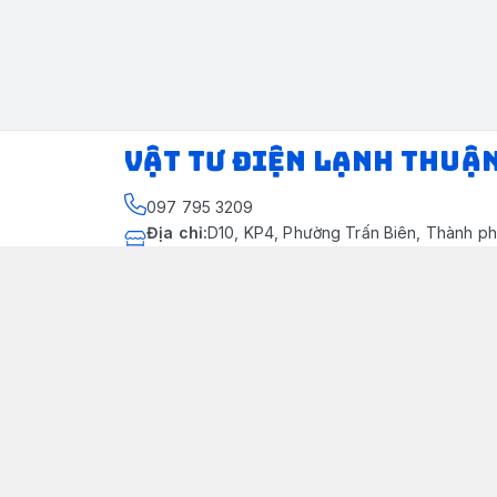
VẬT TƯ ĐIỆN LẠNH THUẬ
097 795 3209
Địa chỉ
:
D10, KP4, Phường Trấn Biên, Thành ph
Thành phố Đồng Nai
https://www.facebook.com/dienlanhthuandung
097 795 3209
dienlanhthuandung@gmail.com
Chính sách
Chính Sách Kiểm Hàng
Chính sách bảo mật thông tin khách hàng
Chính sách thanh toán
Chính sách vận chuyển & giao nhận