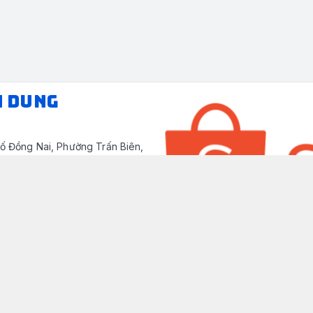
N DUNG
ố Đồng Nai, Phường Trấn Biên,
/