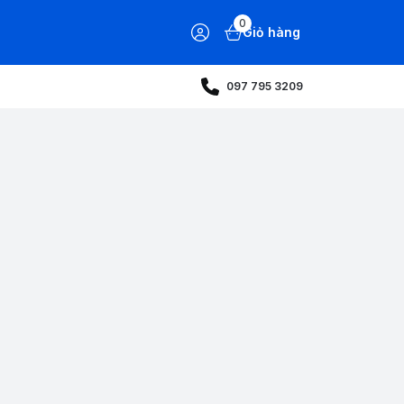
0
Giỏ hàng
097 795 3209