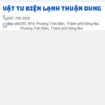
VẬT TƯ ĐIỆN LẠNH THUẬN DUNG
097 795 3209
Địa chỉ
:
D10, KP4, Phường Trấn Biên, Thành phố Đồng Nai,
Phường Trấn Biên, Thành phố Đồng Nai
https://www.facebook.com/dienlanhthuandung/
097 795 3209
dienlanhthuandung@gmail.com
Chính sách
Chính Sách Kiểm Hàng
Chính sách bảo mật thông tin khách hàng
Chính sách thanh toán
Chính sách vận chuyển & giao nhận
Chính sách bảo hành sản phẩm
Chính Sách Đổi Trả Và Hoàn Tiền
Giới thiệu