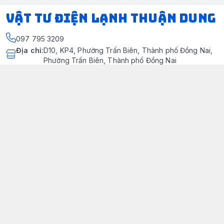
VẬT TƯ ĐIỆN LẠNH THUẬN DUNG
097 795 3209
Địa chỉ
:
D10, KP4, Phường Trấn Biên, Thành phố Đồng Nai,
Phường Trấn Biên, Thành phố Đồng Nai
https://www.facebook.com/dienlanhthuandung/
097 795 3209
dienlanhthuandung@gmail.com
Chính sách
Chính Sách Kiểm Hàng
Chính sách bảo mật thông tin khách hàng
Chính sách thanh toán
Chính sách vận chuyển & giao nhận
Chính sách bảo hành sản phẩm
Chính Sách Đổi Trả Và Hoàn Tiền
Giới thiệu