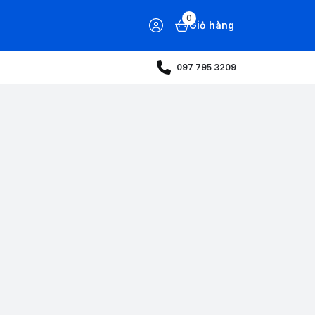
0
Giỏ hàng
097 795 3209