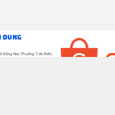
N DUNG
ố Đồng Nai, Phường Trấn Biên,
/