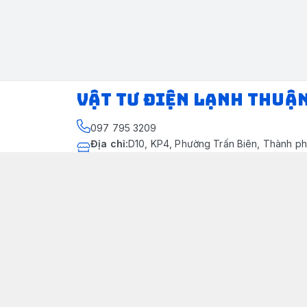
VẬT TƯ ĐIỆN LẠNH THUẬ
097 795 3209
Địa chỉ
:
D10, KP4, Phường Trấn Biên, Thành ph
Thành phố Đồng Nai
https://www.facebook.com/dienlanhthuandung
097 795 3209
dienlanhthuandung@gmail.com
Chính sách
Chính Sách Kiểm Hàng
Chính sách bảo mật thông tin khách hàng
Chính sách thanh toán
Chính sách vận chuyển & giao nhận