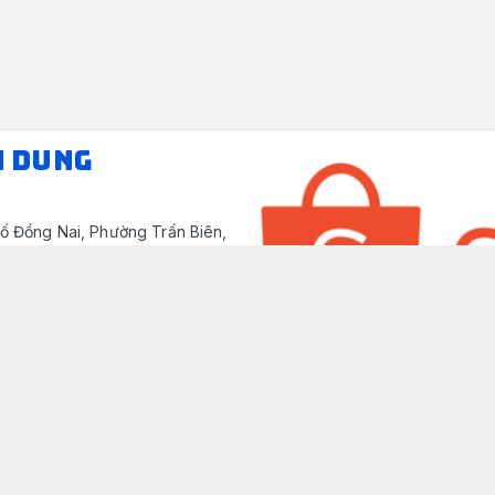
N DUNG
ố Đồng Nai, Phường Trấn Biên,
/