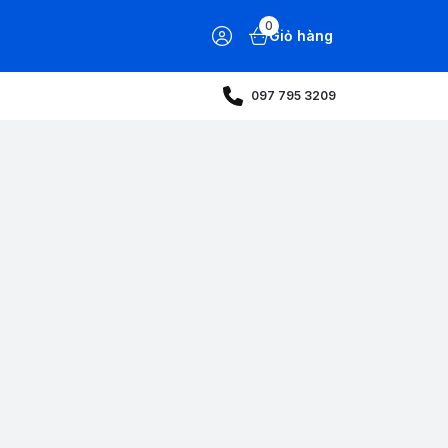
0
Giỏ hàng
097 795 3209