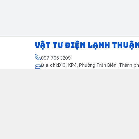
VẬT TƯ ĐIỆN LẠNH THUẬ
097 795 3209
Địa chỉ
:
D10, KP4, Phường Trấn Biên, Thành ph
Thành phố Đồng Nai
https://www.facebook.com/dienlanhthuandung
097 795 3209
dienlanhthuandung@gmail.com
Chính sách
Chính Sách Kiểm Hàng
Chính sách bảo mật thông tin khách hàng
Chính sách thanh toán
Chính sách vận chuyển & giao nhận