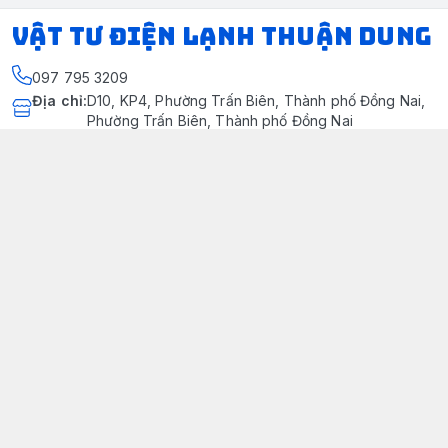
VẬT TƯ ĐIỆN LẠNH THUẬN DUNG
097 795 3209
Địa chỉ
:
D10, KP4, Phường Trấn Biên, Thành phố Đồng Nai,
Phường Trấn Biên, Thành phố Đồng Nai
https://www.facebook.com/dienlanhthuandung/
097 795 3209
dienlanhthuandung@gmail.com
Chính sách
Chính Sách Kiểm Hàng
Chính sách bảo mật thông tin khách hàng
Chính sách thanh toán
Chính sách vận chuyển & giao nhận
Chính sách bảo hành sản phẩm
Chính Sách Đổi Trả Và Hoàn Tiền
Giới thiệu