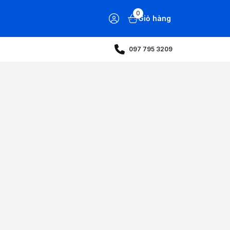
0
Giỏ hàng
097 795 3209