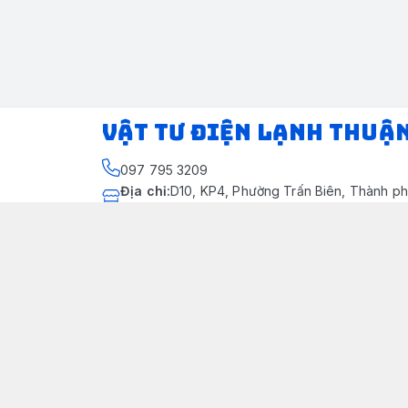
VẬT TƯ ĐIỆN LẠNH THUẬ
097 795 3209
Địa chỉ
:
D10, KP4, Phường Trấn Biên, Thành ph
Thành phố Đồng Nai
https://www.facebook.com/dienlanhthuandung
097 795 3209
dienlanhthuandung@gmail.com
Chính sách
Chính Sách Kiểm Hàng
Chính sách bảo mật thông tin khách hàng
Chính sách thanh toán
Chính sách vận chuyển & giao nhận