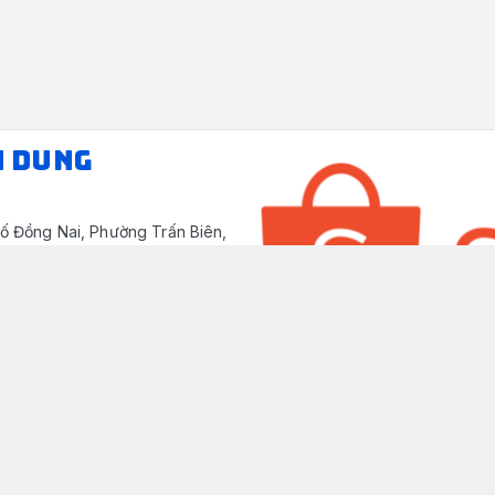
N DUNG
ố Đồng Nai, Phường Trấn Biên,
/