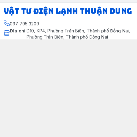
VẬT TƯ ĐIỆN LẠNH THUẬN DUNG
097 795 3209
Địa chỉ
:
D10, KP4, Phường Trấn Biên, Thành phố Đồng Nai,
Phường Trấn Biên, Thành phố Đồng Nai
https://www.facebook.com/dienlanhthuandung/
097 795 3209
dienlanhthuandung@gmail.com
Chính sách
Chính Sách Kiểm Hàng
Chính sách bảo mật thông tin khách hàng
Chính sách thanh toán
Chính sách vận chuyển & giao nhận
Chính sách bảo hành sản phẩm
Chính Sách Đổi Trả Và Hoàn Tiền
Giới thiệu