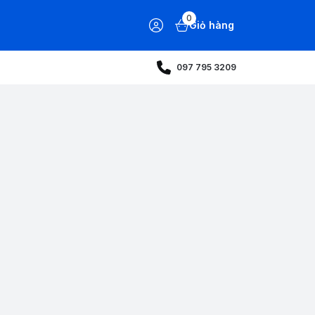
0
Giỏ hàng
097 795 3209