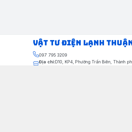
VẬT TƯ ĐIỆN LẠNH THUẬ
097 795 3209
Địa chỉ
:
D10, KP4, Phường Trấn Biên, Thành ph
Thành phố Đồng Nai
https://www.facebook.com/dienlanhthuandung
097 795 3209
dienlanhthuandung@gmail.com
Chính sách
Chính Sách Kiểm Hàng
Chính sách bảo mật thông tin khách hàng
Chính sách thanh toán
Chính sách vận chuyển & giao nhận