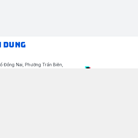
N DUNG
ố Đồng Nai, Phường Trấn Biên,
/