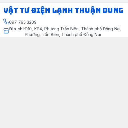
VẬT TƯ ĐIỆN LẠNH THUẬN DUNG
097 795 3209
Địa chỉ
:
D10, KP4, Phường Trấn Biên, Thành phố Đồng Nai,
Phường Trấn Biên, Thành phố Đồng Nai
https://www.facebook.com/dienlanhthuandung/
097 795 3209
dienlanhthuandung@gmail.com
Chính sách
Chính Sách Kiểm Hàng
Chính sách bảo mật thông tin khách hàng
Chính sách thanh toán
Chính sách vận chuyển & giao nhận
Chính sách bảo hành sản phẩm
Chính Sách Đổi Trả Và Hoàn Tiền
Giới thiệu