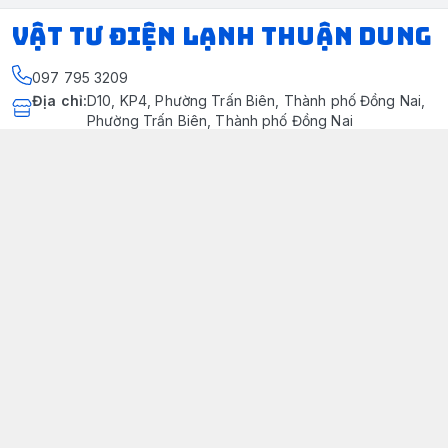
VẬT TƯ ĐIỆN LẠNH THUẬN DUNG
097 795 3209
Địa chỉ
:
D10, KP4, Phường Trấn Biên, Thành phố Đồng Nai,
Phường Trấn Biên, Thành phố Đồng Nai
https://www.facebook.com/dienlanhthuandung/
097 795 3209
dienlanhthuandung@gmail.com
Chính sách
Chính Sách Kiểm Hàng
Chính sách bảo mật thông tin khách hàng
Chính sách thanh toán
Chính sách vận chuyển & giao nhận
Chính sách bảo hành sản phẩm
Chính Sách Đổi Trả Và Hoàn Tiền
Giới thiệu