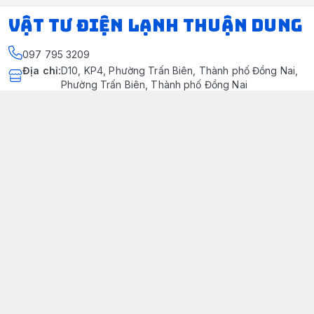
VẬT TƯ ĐIỆN LẠNH THUẬN DUNG
097 795 3209
Địa chỉ
:
D10, KP4, Phường Trấn Biên, Thành phố Đồng Nai,
Phường Trấn Biên, Thành phố Đồng Nai
https://www.facebook.com/dienlanhthuandung/
097 795 3209
dienlanhthuandung@gmail.com
Chính sách
Chính Sách Kiểm Hàng
Chính sách bảo mật thông tin khách hàng
Chính sách thanh toán
Chính sách vận chuyển & giao nhận
Chính sách bảo hành sản phẩm
Chính Sách Đổi Trả Và Hoàn Tiền
Giới thiệu