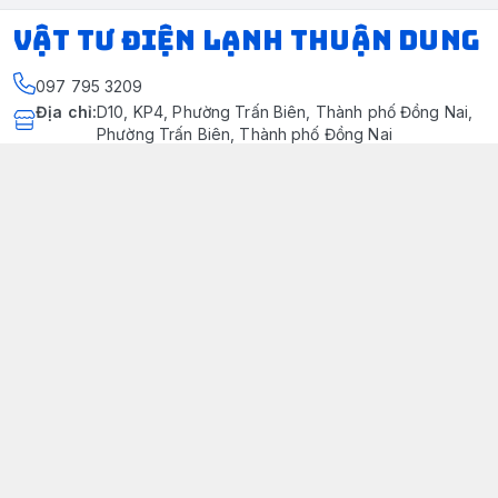
VẬT TƯ ĐIỆN LẠNH THUẬN DUNG
097 795 3209
Địa chỉ
:
D10, KP4, Phường Trấn Biên, Thành phố Đồng Nai,
Phường Trấn Biên, Thành phố Đồng Nai
https://www.facebook.com/dienlanhthuandung/
097 795 3209
dienlanhthuandung@gmail.com
Chính sách
Chính Sách Kiểm Hàng
Chính sách bảo mật thông tin khách hàng
Chính sách thanh toán
Chính sách vận chuyển & giao nhận
Chính sách bảo hành sản phẩm
Chính Sách Đổi Trả Và Hoàn Tiền
Giới thiệu