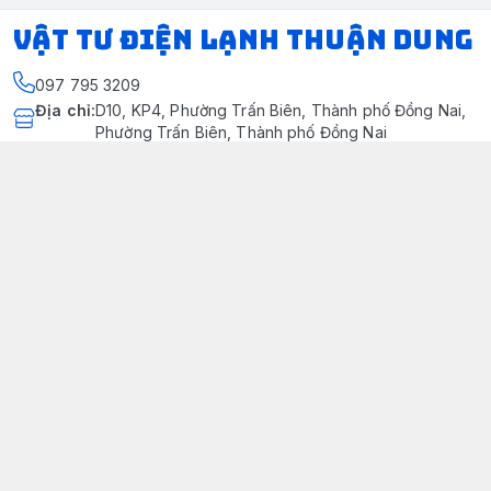
VẬT TƯ ĐIỆN LẠNH THUẬN DUNG
097 795 3209
Địa chỉ
:
D10, KP4, Phường Trấn Biên, Thành phố Đồng Nai,
Phường Trấn Biên, Thành phố Đồng Nai
https://www.facebook.com/dienlanhthuandung/
097 795 3209
dienlanhthuandung@gmail.com
Chính sách
Chính Sách Kiểm Hàng
Chính sách bảo mật thông tin khách hàng
Chính sách thanh toán
Chính sách vận chuyển & giao nhận
Chính sách bảo hành sản phẩm
Chính Sách Đổi Trả Và Hoàn Tiền
Giới thiệu