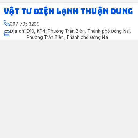
VẬT TƯ ĐIỆN LẠNH THUẬN DUNG
097 795 3209
Địa chỉ
:
D10, KP4, Phường Trấn Biên, Thành phố Đồng Nai,
Phường Trấn Biên, Thành phố Đồng Nai
https://www.facebook.com/dienlanhthuandung/
097 795 3209
dienlanhthuandung@gmail.com
Chính sách
Chính Sách Kiểm Hàng
Chính sách bảo mật thông tin khách hàng
Chính sách thanh toán
Chính sách vận chuyển & giao nhận
Chính sách bảo hành sản phẩm
Chính Sách Đổi Trả Và Hoàn Tiền
Giới thiệu