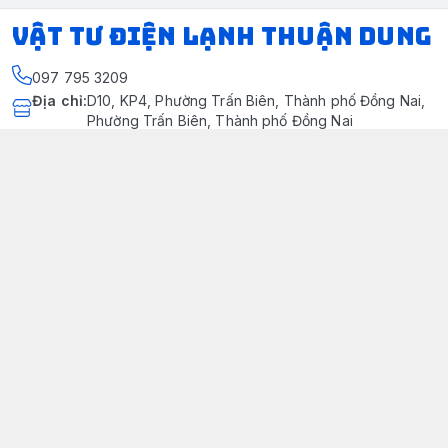
VẬT TƯ ĐIỆN LẠNH THUẬN DUNG
097 795 3209
Địa chỉ
:
D10, KP4, Phường Trấn Biên, Thành phố Đồng Nai,
Phường Trấn Biên, Thành phố Đồng Nai
https://www.facebook.com/dienlanhthuandung/
097 795 3209
dienlanhthuandung@gmail.com
Chính sách
Chính Sách Kiểm Hàng
Chính sách bảo mật thông tin khách hàng
Chính sách thanh toán
Chính sách vận chuyển & giao nhận
Chính sách bảo hành sản phẩm
Chính Sách Đổi Trả Và Hoàn Tiền
Giới thiệu