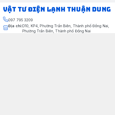
VẬT TƯ ĐIỆN LẠNH THUẬN DUNG
097 795 3209
Địa chỉ
:
D10, KP4, Phường Trấn Biên, Thành phố Đồng Nai,
Phường Trấn Biên, Thành phố Đồng Nai
https://www.facebook.com/dienlanhthuandung/
097 795 3209
dienlanhthuandung@gmail.com
Chính sách
Chính Sách Kiểm Hàng
Chính sách bảo mật thông tin khách hàng
Chính sách thanh toán
Chính sách vận chuyển & giao nhận
Chính sách bảo hành sản phẩm
Chính Sách Đổi Trả Và Hoàn Tiền
Giới thiệu