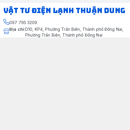
VẬT TƯ ĐIỆN LẠNH THUẬN DUNG
097 795 3209
Địa chỉ
:
D10, KP4, Phường Trấn Biên, Thành phố Đồng Nai,
Phường Trấn Biên, Thành phố Đồng Nai
https://www.facebook.com/dienlanhthuandung/
097 795 3209
dienlanhthuandung@gmail.com
Chính sách
Chính Sách Kiểm Hàng
Chính sách bảo mật thông tin khách hàng
Chính sách thanh toán
Chính sách vận chuyển & giao nhận
Chính sách bảo hành sản phẩm
Chính Sách Đổi Trả Và Hoàn Tiền
Giới thiệu