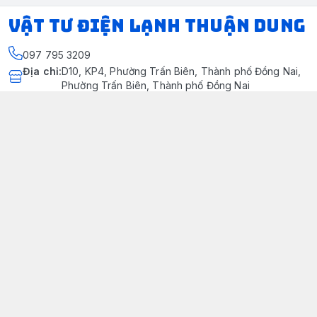
VẬT TƯ ĐIỆN LẠNH THUẬN DUNG
097 795 3209
Địa chỉ
:
D10, KP4, Phường Trấn Biên, Thành phố Đồng Nai,
Phường Trấn Biên, Thành phố Đồng Nai
https://www.facebook.com/dienlanhthuandung/
097 795 3209
dienlanhthuandung@gmail.com
Chính sách
Chính Sách Kiểm Hàng
Chính sách bảo mật thông tin khách hàng
Chính sách thanh toán
Chính sách vận chuyển & giao nhận
Chính sách bảo hành sản phẩm
Chính Sách Đổi Trả Và Hoàn Tiền
Giới thiệu