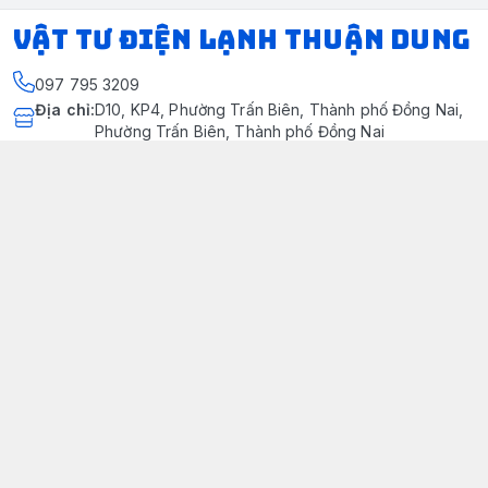
VẬT TƯ ĐIỆN LẠNH THUẬN DUNG
097 795 3209
Địa chỉ
:
D10, KP4, Phường Trấn Biên, Thành phố Đồng Nai,
Phường Trấn Biên, Thành phố Đồng Nai
https://www.facebook.com/dienlanhthuandung/
097 795 3209
dienlanhthuandung@gmail.com
Chính sách
Chính Sách Kiểm Hàng
Chính sách bảo mật thông tin khách hàng
Chính sách thanh toán
Chính sách vận chuyển & giao nhận
Chính sách bảo hành sản phẩm
Chính Sách Đổi Trả Và Hoàn Tiền
Giới thiệu