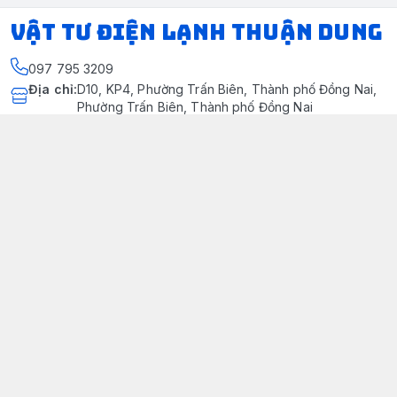
VẬT TƯ ĐIỆN LẠNH THUẬN DUNG
097 795 3209
Địa chỉ
:
D10, KP4, Phường Trấn Biên, Thành phố Đồng Nai,
Phường Trấn Biên, Thành phố Đồng Nai
https://www.facebook.com/dienlanhthuandung/
097 795 3209
dienlanhthuandung@gmail.com
Chính sách
Chính Sách Kiểm Hàng
Chính sách bảo mật thông tin khách hàng
Chính sách thanh toán
Chính sách vận chuyển & giao nhận
Chính sách bảo hành sản phẩm
Chính Sách Đổi Trả Và Hoàn Tiền
Giới thiệu