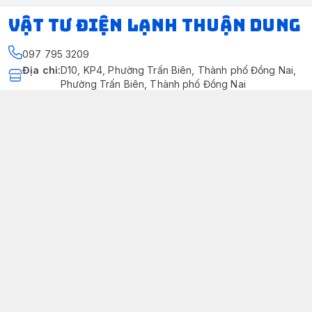
VẬT TƯ ĐIỆN LẠNH THUẬN DUNG
097 795 3209
Địa chỉ
:
D10, KP4, Phường Trấn Biên, Thành phố Đồng Nai,
Phường Trấn Biên, Thành phố Đồng Nai
https://www.facebook.com/dienlanhthuandung/
097 795 3209
dienlanhthuandung@gmail.com
Chính sách
Chính Sách Kiểm Hàng
Chính sách bảo mật thông tin khách hàng
Chính sách thanh toán
Chính sách vận chuyển & giao nhận
Chính sách bảo hành sản phẩm
Chính Sách Đổi Trả Và Hoàn Tiền
Giới thiệu