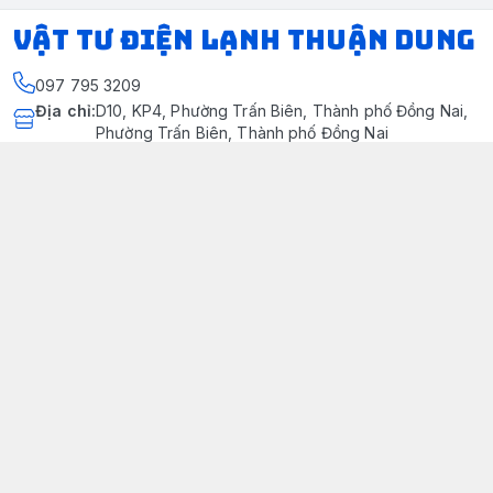
VẬT TƯ ĐIỆN LẠNH THUẬN DUNG
097 795 3209
Địa chỉ
:
D10, KP4, Phường Trấn Biên, Thành phố Đồng Nai,
Phường Trấn Biên, Thành phố Đồng Nai
https://www.facebook.com/dienlanhthuandung/
097 795 3209
dienlanhthuandung@gmail.com
Chính sách
Chính Sách Kiểm Hàng
Chính sách bảo mật thông tin khách hàng
Chính sách thanh toán
Chính sách vận chuyển & giao nhận
Chính sách bảo hành sản phẩm
Chính Sách Đổi Trả Và Hoàn Tiền
Giới thiệu