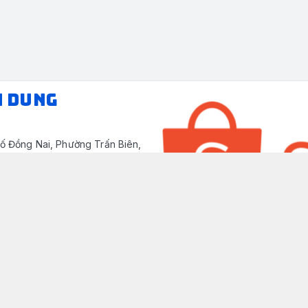
N DUNG
ố Đồng Nai, Phường Trấn Biên,
/