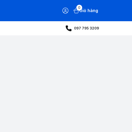
0
Giỏ hàng
097 795 3209