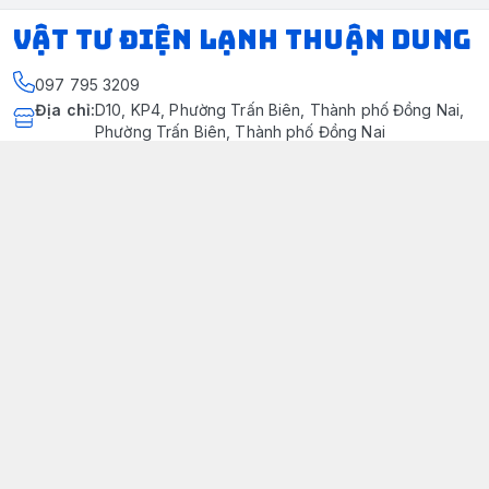
VẬT TƯ ĐIỆN LẠNH THUẬN DUNG
097 795 3209
Địa chỉ
:
D10, KP4, Phường Trấn Biên, Thành phố Đồng Nai,
Phường Trấn Biên, Thành phố Đồng Nai
https://www.facebook.com/dienlanhthuandung/
097 795 3209
dienlanhthuandung@gmail.com
Chính sách
Chính Sách Kiểm Hàng
Chính sách bảo mật thông tin khách hàng
Chính sách thanh toán
Chính sách vận chuyển & giao nhận
Chính sách bảo hành sản phẩm
Chính Sách Đổi Trả Và Hoàn Tiền
Giới thiệu