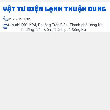
VẬT TƯ ĐIỆN LẠNH THUẬN DUNG
097 795 3209
Địa chỉ
:
D10, KP4, Phường Trấn Biên, Thành phố Đồng Nai,
Phường Trấn Biên, Thành phố Đồng Nai
https://www.facebook.com/dienlanhthuandung/
097 795 3209
dienlanhthuandung@gmail.com
Chính sách
Chính Sách Kiểm Hàng
Chính sách bảo mật thông tin khách hàng
Chính sách thanh toán
Chính sách vận chuyển & giao nhận
Chính sách bảo hành sản phẩm
Chính Sách Đổi Trả Và Hoàn Tiền
Giới thiệu