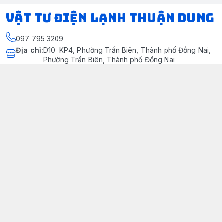
VẬT TƯ ĐIỆN LẠNH THUẬN DUNG
097 795 3209
Địa chỉ
:
D10, KP4, Phường Trấn Biên, Thành phố Đồng Nai,
Phường Trấn Biên, Thành phố Đồng Nai
https://www.facebook.com/dienlanhthuandung/
097 795 3209
dienlanhthuandung@gmail.com
Chính sách
Chính Sách Kiểm Hàng
Chính sách bảo mật thông tin khách hàng
Chính sách thanh toán
Chính sách vận chuyển & giao nhận
Chính sách bảo hành sản phẩm
Chính Sách Đổi Trả Và Hoàn Tiền
Giới thiệu