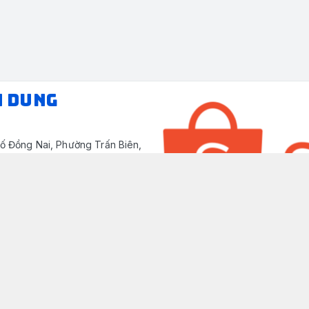
N DUNG
ố Đồng Nai, Phường Trấn Biên,
/