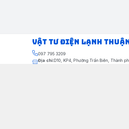
VẬT TƯ ĐIỆN LẠNH THUẬ
097 795 3209
Địa chỉ
:
D10, KP4, Phường Trấn Biên, Thành ph
Thành phố Đồng Nai
https://www.facebook.com/dienlanhthuandung
097 795 3209
dienlanhthuandung@gmail.com
Chính sách
Chính Sách Kiểm Hàng
Chính sách bảo mật thông tin khách hàng
Chính sách thanh toán
Chính sách vận chuyển & giao nhận