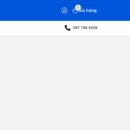
0
Giỏ hàng
097 795 3209