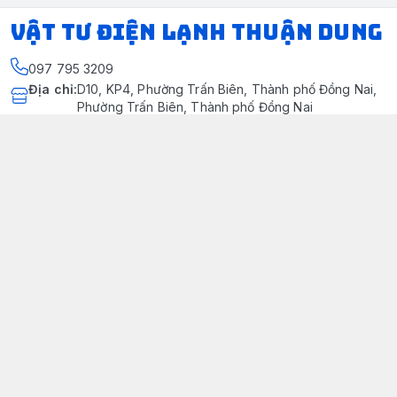
VẬT TƯ ĐIỆN LẠNH THUẬN DUNG
097 795 3209
Địa chỉ
:
D10, KP4, Phường Trấn Biên, Thành phố Đồng Nai,
Phường Trấn Biên, Thành phố Đồng Nai
https://www.facebook.com/dienlanhthuandung/
097 795 3209
dienlanhthuandung@gmail.com
Chính sách
Chính Sách Kiểm Hàng
Chính sách bảo mật thông tin khách hàng
Chính sách thanh toán
Chính sách vận chuyển & giao nhận
Chính sách bảo hành sản phẩm
Chính Sách Đổi Trả Và Hoàn Tiền
Giới thiệu