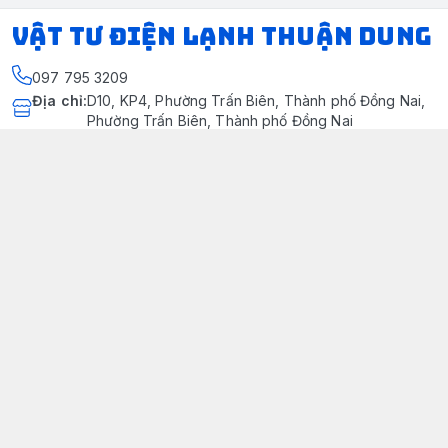
VẬT TƯ ĐIỆN LẠNH THUẬN DUNG
097 795 3209
Địa chỉ
:
D10, KP4, Phường Trấn Biên, Thành phố Đồng Nai,
Phường Trấn Biên, Thành phố Đồng Nai
https://www.facebook.com/dienlanhthuandung/
097 795 3209
dienlanhthuandung@gmail.com
Chính sách
Chính Sách Kiểm Hàng
Chính sách bảo mật thông tin khách hàng
Chính sách thanh toán
Chính sách vận chuyển & giao nhận
Chính sách bảo hành sản phẩm
Chính Sách Đổi Trả Và Hoàn Tiền
Giới thiệu