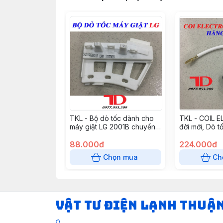
TKL - Bộ dò tốc dành cho
TKL - COIL 
máy giặt LG 2001B chuyển
đời mới, Dò t
động trực tiếp
88.000đ
224.000đ
Chọn mua
Ch
VẬT TƯ ĐIỆN LẠNH THUẬ