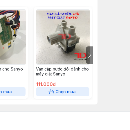
h cho Sanyo
Van cấp nước đôi dành cho
Phớt dành cho 
máy giặt Sanyo
cửa ngang 37x
111.000đ
23.000đ
n mua
Chọn mua
Chọn