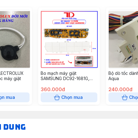
ELECTROLUX
Bo mạch máy giặt
Bộ dò tốc dàn
ốc máy giặt
SAMSUNG DC92-1681G,
Aqua
01673H, 00215B, 01449J,
01449K, 01681A, 01681A,
360.000đ
240.000đ
01681F, 01764D, 01764E
ọn mua
Chọn mua
Chọ
đèn lệch 13 phím, DC41
(1681H) (thùng 33 cái)
N DUNG