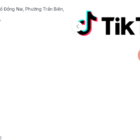
ố Đồng Nai, Phường Trấn Biên,
/
g