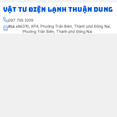
VẬT TƯ ĐIỆN LẠNH THUẬN DUNG
097 795 3209
Địa chỉ
:
D10, KP4, Phường Trấn Biên, Thành phố Đồng Nai,
Phường Trấn Biên, Thành phố Đồng Nai
https://www.facebook.com/dienlanhthuandung/
097 795 3209
dienlanhthuandung@gmail.com
Chính sách
Chính Sách Kiểm Hàng
Chính sách bảo mật thông tin khách hàng
Chính sách thanh toán
Chính sách vận chuyển & giao nhận
Chính sách bảo hành sản phẩm
Chính Sách Đổi Trả Và Hoàn Tiền
Giới thiệu