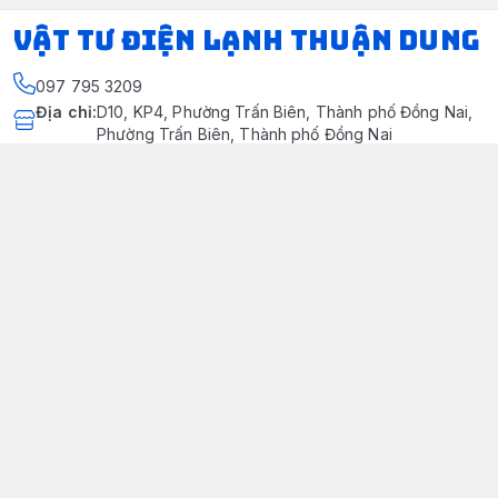
VẬT TƯ ĐIỆN LẠNH THUẬN DUNG
097 795 3209
Địa chỉ
:
D10, KP4, Phường Trấn Biên, Thành phố Đồng Nai,
Phường Trấn Biên, Thành phố Đồng Nai
https://www.facebook.com/dienlanhthuandung/
097 795 3209
dienlanhthuandung@gmail.com
Chính sách
Chính Sách Kiểm Hàng
Chính sách bảo mật thông tin khách hàng
Chính sách thanh toán
Chính sách vận chuyển & giao nhận
Chính sách bảo hành sản phẩm
Chính Sách Đổi Trả Và Hoàn Tiền
Giới thiệu