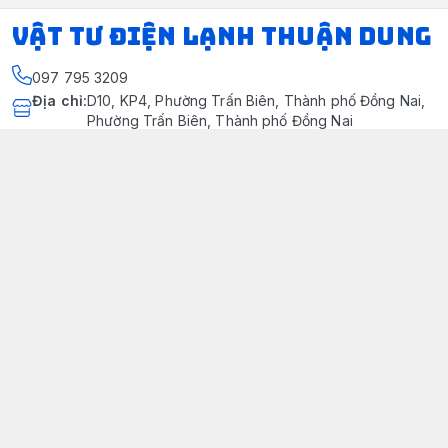
VẬT TƯ ĐIỆN LẠNH THUẬN DUNG
097 795 3209
Địa chỉ
:
D10, KP4, Phường Trấn Biên, Thành phố Đồng Nai,
Phường Trấn Biên, Thành phố Đồng Nai
https://www.facebook.com/dienlanhthuandung/
097 795 3209
dienlanhthuandung@gmail.com
Chính sách
Chính Sách Kiểm Hàng
Chính sách bảo mật thông tin khách hàng
Chính sách thanh toán
Chính sách vận chuyển & giao nhận
Chính sách bảo hành sản phẩm
Chính Sách Đổi Trả Và Hoàn Tiền
Giới thiệu