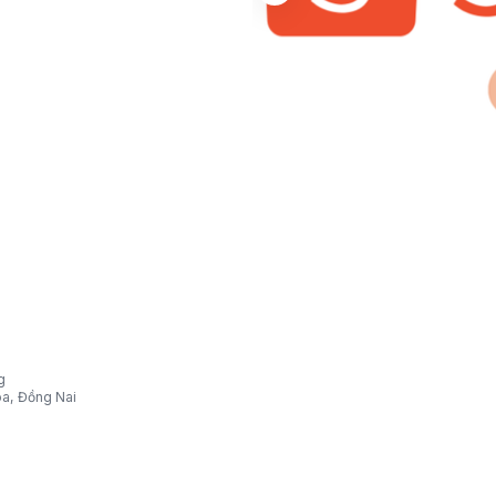
g
òa, Đồng Nai