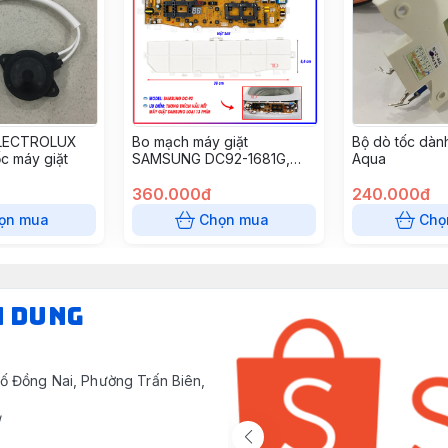
ELECTROLUX
Bo mạch máy giặt
Bộ dò tốc dàn
ốc máy giặt
SAMSUNG DC92-1681G,
Aqua
01673H, 00215B, 01449J,
01449K, 01681A, 01681A,
360.000đ
240.000đ
01681F, 01764D, 01764E
ọn mua
Chọn mua
Chọ
đèn lệch 13 phím, DC41
(1681H) (thùng 33 cái)
N DUNG
ố Đồng Nai, Phường Trấn Biên,
/