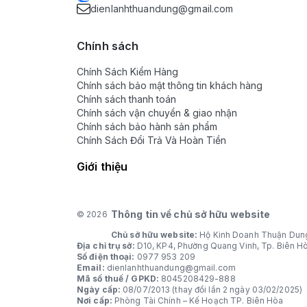
dienlanhthuandung@gmail.com
Chính sách
Chính Sách Kiểm Hàng
Chính sách bảo mật thông tin khách hàng
Chính sách thanh toán
Chính sách vận chuyển & giao nhận
Chính sách bảo hành sản phẩm
Chính Sách Đổi Trả Và Hoàn Tiền
Giới thiệu
Thông tin về chủ sở hữu website
© 2026
Chủ sở hữu website:
Hộ Kinh Doanh Thuận Dun
Địa chỉ trụ sở:
D10, KP4, Phường Quang Vinh, Tp. Biên H
Số điện thoại:
0977 953 209
Email:
dienlanhthuandung@gmail.com
Mã số thuế / GPKD:
8045208429-888
Ngày cấp:
08/07/2013 (thay đổi lần 2 ngày 03/02/2025)
Nơi cấp:
Phòng Tài Chính – Kế Hoạch TP. Biên Hòa