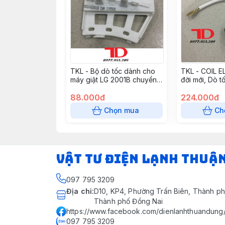
TKL - Bộ dò tốc dành cho
TKL - COIL 
máy giặt LG 2001B chuyển
đời mới, Dò t
động trực tiếp
88.000đ
224.000đ
Chọn mua
Ch
VẬT TƯ ĐIỆN LẠNH THUẬ
097 795 3209
Địa chỉ
:
D10, KP4, Phường Trấn Biên, Thành ph
Thành phố Đồng Nai
https://www.facebook.com/dienlanhthuandung
097 795 3209