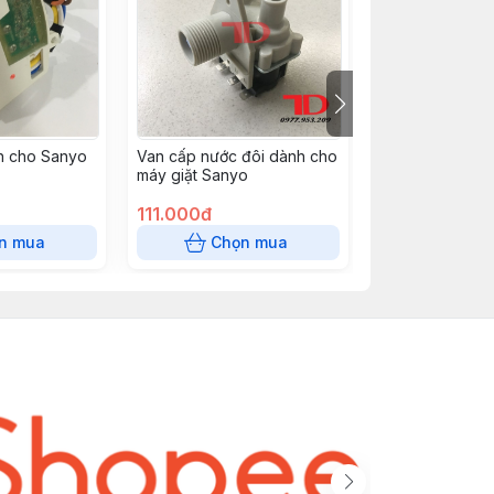
h cho Sanyo
Van cấp nước đôi dành cho
Phớt dành cho 
máy giặt Sanyo
cửa ngang 37x
111.000đ
23.000đ
n mua
Chọn mua
Chọn