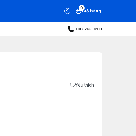
0
Giỏ hàng
097 795 3209
Yêu thích