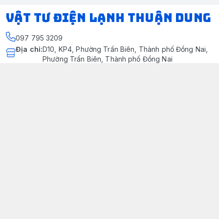
VẬT TƯ ĐIỆN LẠNH THUẬN DUNG
097 795 3209
Địa chỉ
:
D10, KP4, Phường Trấn Biên, Thành phố Đồng Nai,
Phường Trấn Biên, Thành phố Đồng Nai
https://www.facebook.com/dienlanhthuandung/
097 795 3209
dienlanhthuandung@gmail.com
Chính sách
Chính Sách Kiểm Hàng
Chính sách bảo mật thông tin khách hàng
Chính sách thanh toán
Chính sách vận chuyển & giao nhận
Chính sách bảo hành sản phẩm
Chính Sách Đổi Trả Và Hoàn Tiền
Giới thiệu