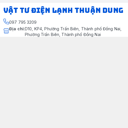
VẬT TƯ ĐIỆN LẠNH THUẬN DUNG
097 795 3209
Địa chỉ
:
D10, KP4, Phường Trấn Biên, Thành phố Đồng Nai,
Phường Trấn Biên, Thành phố Đồng Nai
https://www.facebook.com/dienlanhthuandung/
097 795 3209
dienlanhthuandung@gmail.com
Chính sách
Chính Sách Kiểm Hàng
Chính sách bảo mật thông tin khách hàng
Chính sách thanh toán
Chính sách vận chuyển & giao nhận
Chính sách bảo hành sản phẩm
Chính Sách Đổi Trả Và Hoàn Tiền
Giới thiệu