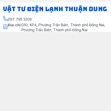
VẬT TƯ ĐIỆN LẠNH THUẬN DUNG
097 795 3209
Địa chỉ
:
D10, KP4, Phường Trấn Biên, Thành phố Đồng Nai,
Phường Trấn Biên, Thành phố Đồng Nai
https://www.facebook.com/dienlanhthuandung/
097 795 3209
dienlanhthuandung@gmail.com
Chính sách
Chính Sách Kiểm Hàng
Chính sách bảo mật thông tin khách hàng
Chính sách thanh toán
Chính sách vận chuyển & giao nhận
Chính sách bảo hành sản phẩm
Chính Sách Đổi Trả Và Hoàn Tiền
Giới thiệu