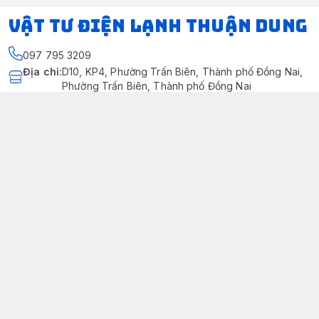
VẬT TƯ ĐIỆN LẠNH THUẬN DUNG
097 795 3209
Địa chỉ
:
D10, KP4, Phường Trấn Biên, Thành phố Đồng Nai,
Phường Trấn Biên, Thành phố Đồng Nai
https://www.facebook.com/dienlanhthuandung/
097 795 3209
dienlanhthuandung@gmail.com
Chính sách
Chính Sách Kiểm Hàng
Chính sách bảo mật thông tin khách hàng
Chính sách thanh toán
Chính sách vận chuyển & giao nhận
Chính sách bảo hành sản phẩm
Chính Sách Đổi Trả Và Hoàn Tiền
Giới thiệu