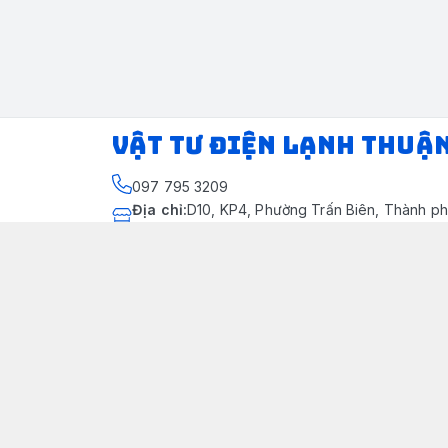
VẬT TƯ ĐIỆN LẠNH THUẬ
097 795 3209
Địa chỉ
:
D10, KP4, Phường Trấn Biên, Thành ph
Thành phố Đồng Nai
https://www.facebook.com/dienlanhthuandung
097 795 3209
dienlanhthuandung@gmail.com
Chính sách
Chính Sách Kiểm Hàng
Chính sách bảo mật thông tin khách hàng
Chính sách thanh toán
Chính sách vận chuyển & giao nhận