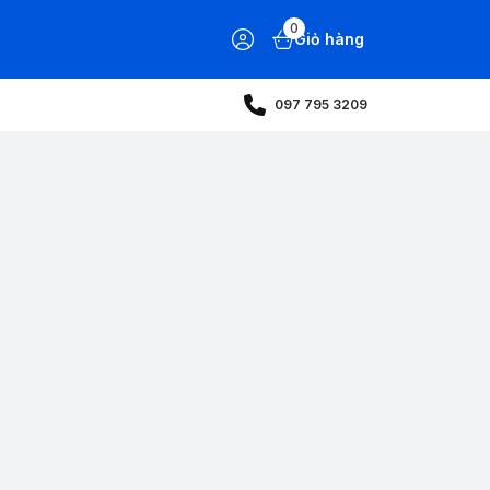
0
Giỏ hàng
097 795 3209