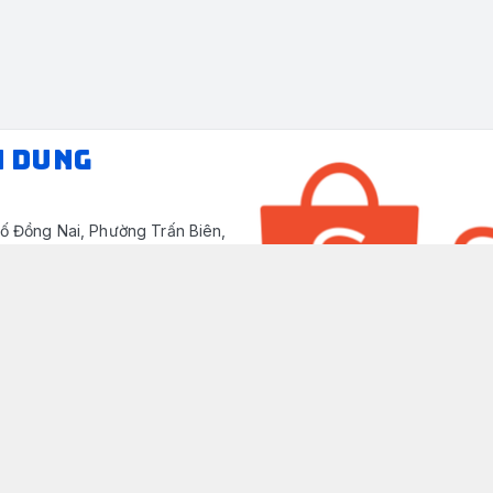
N DUNG
ố Đồng Nai, Phường Trấn Biên,
/