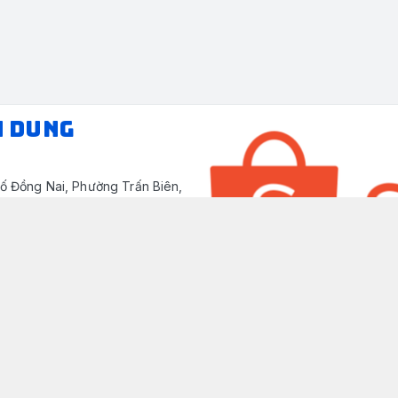
N DUNG
ố Đồng Nai, Phường Trấn Biên,
/