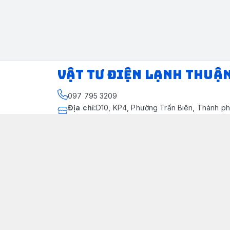
VẬT TƯ ĐIỆN LẠNH THUẬ
097 795 3209
Địa chỉ
:
D10, KP4, Phường Trấn Biên, Thành ph
Thành phố Đồng Nai
https://www.facebook.com/dienlanhthuandung
097 795 3209
dienlanhthuandung@gmail.com
Chính sách
Chính Sách Kiểm Hàng
Chính sách bảo mật thông tin khách hàng
Chính sách thanh toán
Chính sách vận chuyển & giao nhận