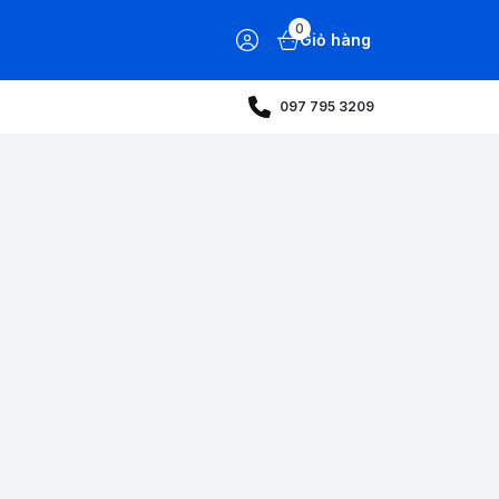
0
Giỏ hàng
097 795 3209